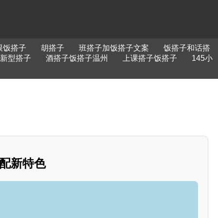
跟饭搭子
胡搭子
班搭子加饭搭子文案
饭搭子和话搭
新型搭子
酒搭子饭搭子温州
上课搭子饭搭子
145小
搭配新特色