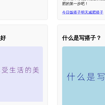
肥的第一步吧！
今日饭搭子明天减肥搭子
美好
什么是写搭子？