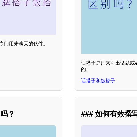
是专门用来聊天的伙伴。
话搭子是用来引出话题或
的。
话搭子和饭搭子
同吗？
### 如何有效撰