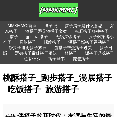
[MMKMMC]首页
搭子袋
搭子搭子是什么意思
如
东搭子
酒搭子遇见酒搭子文案
减肥搭子各种搭子
jl搭子
gptchat搭子
无锡搭饭搭子
张子枫穿搭小
个子
音响搭子
螺纹搭子
酒搭子饭搭子运动搭子
饭搭子逛街搭子旅行
蛋搭子帮蛋搭子过关
搭子日
照
逛街搭子带娃搭子姐妹
林搭子
饭搭子游戏搭子
还有什么
搭子证书
琵琶搭子
桃酥搭子_跑步搭子_漫展搭子
_吃饭搭子_旅游搭子
### 伴搭子的新时代：友谊与生活的最