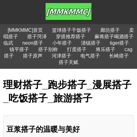
[MMKMMC]首页
篮球搭子干饭搭子
廊坊搭子
卖
唱搭子
搭子菏泽
穿搭推荐搭子
麻将搭子喝酒搭子
临武
neon搭子
小年搭子
清镇搭子
tiger搭子
镇平搭子
搭子别称
打蛋搭子
将乐搭子
cag
搭子
搭子原声
河津搭子
电气搭子
长崎搭子
搭子天赋
理财搭子_跑步搭子_漫展搭子
_吃饭搭子_旅游搭子
豆浆搭子的温暖与美好