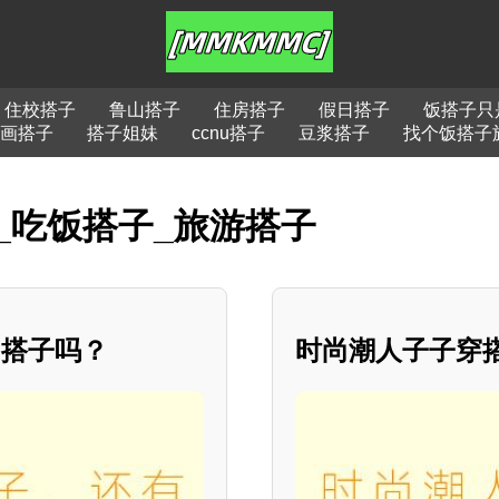
住校搭子
鲁山搭子
住房搭子
假日搭子
饭搭子只
画搭子
搭子姐妹
ccnu搭子
豆浆搭子
找个饭搭子
_吃饭搭子_旅游搭子
的搭子吗？
时尚潮人子子穿