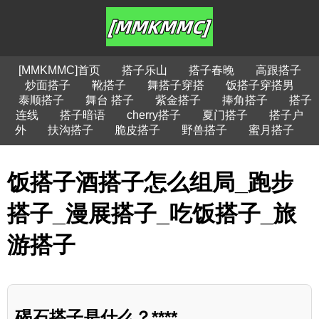
[MMKMMC]首页
搭子乐山
搭子春晚
高跟搭子
炒面搭子
靴搭子
舞搭子穿搭
饭搭子穿搭男
泰顺搭子
舞台 搭子
紫金搭子
捧角搭子
搭子
连线
搭子暗语
cherry搭子
夏门搭子
搭子户
外
扶沟搭子
脆皮搭子
野兽搭子
蜜月搭子
饭搭子酒搭子怎么组局_跑步
搭子_漫展搭子_吃饭搭子_旅
游搭子
碣石搭子是什么？****