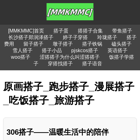
[MMKMMC]首页
搭子蛋
搭搭子合集
带鱼搭子
长沙搭子郑润泽搭子
婷子子穿搭
玲珑搭子
搭子
费用
留子搭子
墩子搭子
搭子铁锅
磕头搭子
雪人搭子
搭子小品
pjskcos搭子
英语搭子
woo搭子
涩搭搭子为什么叫涩搭搭子
饭搭子学搭
子
穿搭找搭子
搭子语音
原画搭子_跑步搭子_漫展搭子
_吃饭搭子_旅游搭子
306搭子——温暖生活中的陪伴