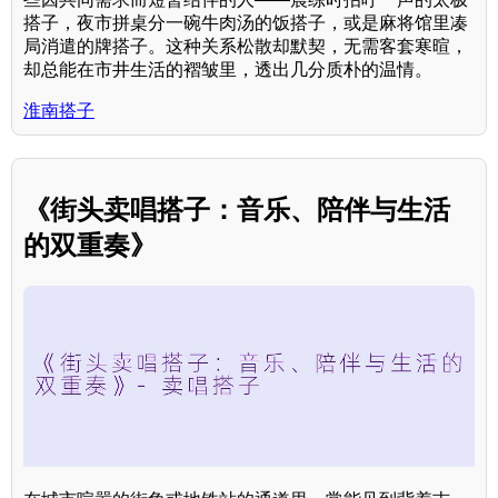
搭子，夜市拼桌分一碗牛肉汤的饭搭子，或是麻将馆里凑
局消遣的牌搭子。这种关系松散却默契，无需客套寒暄，
却总能在市井生活的褶皱里，透出几分质朴的温情。
淮南搭子
《街头卖唱搭子：音乐、陪伴与生活
的双重奏》