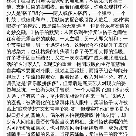
在城市喧嚣的街角或地铁站的通道里，常能见到背着吉
他、支起话筒的卖唱者。而若仔细观察，你会发现其中不
少人是“搭子”组合——两人或多人搭档，一个弹琴，一个
打鼓，或彼此和声，用默契的配合吸引路人驻足。这种“卖
唱搭子”的模式，既是谋生的无奈选择，也是音乐与友情的
奇妙交融。1.搭子的默契：从音乐到生活卖唱搭子之间往
往有着无需言说的默契。一人主唱，另一人即兴附和；一
个节奏出错，另一个迅速补救。这种配合不仅提升了表演
的感染力，也让枯燥的街头演出多了份互相支撑的温暖。
许多搭子因音乐结识，又在一次次卖唱中成为彼此漂泊生
活的“临时家人”。2.现实的重量：抱团取暖的生存智慧独
自卖唱常要面对冷眼、孤独甚至驱赶，而搭子组合却能分
担压力：轮流招揽观众、照看设备，收入对半平分。有人
调侃这是“音乐版拼多多”，但背后是底层艺人对现实的妥
协与反抗。一位街头歌手曾说：“一个人唱累了连口水都没
人递，但有搭子在，至少能互相说句‘再来一首’。”3.路人
的凝视：被浪漫化的边缘群体路人眼中，卖唱搭子或许被
贴上“追求梦想”“文艺青年”的标签，但现实中他们更多是为
糊口挣扎的普通人。偶尔有人拍视频赞叹“神仙友情”，却
少有人问他们是否付得起当晚的房租。这种搭伙卖唱的关
系可能短暂如露水，也可能在风雨中延续数年，成为城市
缝隙里一道坚韧的风景。当夜幕降临，卖唱搭子的歌声混