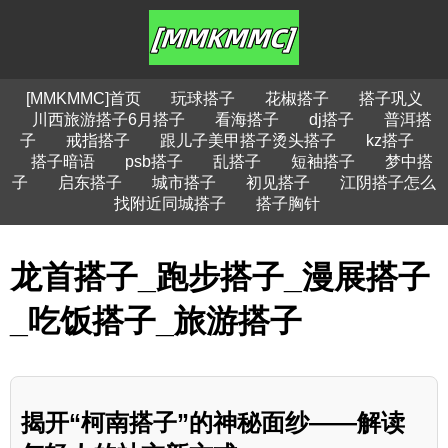
[MMKMMC]首页
玩球搭子
花椒搭子
搭子巩义
川西旅游搭子6月搭子
看海搭子
dj搭子
普洱搭
子
戒指搭子
跟儿子美甲搭子烫头搭子
kz搭子
搭子暗语
psb搭子
乱搭子
短袖搭子
梦中搭
子
启东搭子
城市搭子
初见搭子
江阴搭子怎么
找附近同城搭子
搭子胸针
龙首搭子_跑步搭子_漫展搭子
_吃饭搭子_旅游搭子
揭开“柯南搭子”的神秘面纱——解读