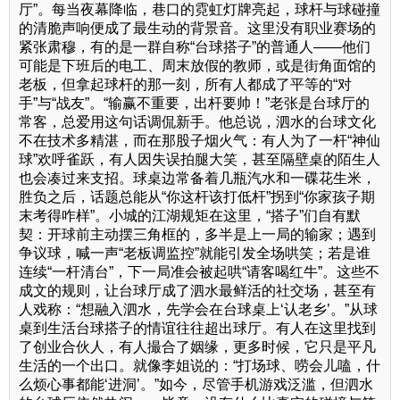
厅”。每当夜幕降临，巷口的霓虹灯牌亮起，球杆与球碰撞
的清脆声响便成了最生动的背景音。这里没有职业赛场的
紧张肃穆，有的是一群自称“台球搭子”的普通人——他们
可能是下班后的电工、周末放假的教师，或是街角面馆的
老板，但拿起球杆的那一刻，所有人都成了平等的“对
手”与“战友”。“输赢不重要，出杆要帅！”老张是台球厅的
常客，总爱用这句话调侃新手。他总说，泗水的台球文化
不在技术多精湛，而在那股子烟火气：有人为了一杆“神仙
球”欢呼雀跃，有人因失误拍腿大笑，甚至隔壁桌的陌生人
也会凑过来支招。球桌边常备着几瓶汽水和一碟花生米，
胜负之后，话题总能从“你这杆该打低杆”拐到“你家孩子期
末考得咋样”。小城的江湖规矩在这里，“搭子”们自有默
契：开球前主动摆三角框的，多半是上一局的输家；遇到
争议球，喊一声“老板调监控”就能引发全场哄笑；若是谁
连续“一杆清台”，下一局准会被起哄“请客喝红牛”。这些不
成文的规则，让台球厅成了泗水最鲜活的社交场，甚至有
人戏称：“想融入泗水，先学会在台球桌上‘认老乡’。”从球
桌到生活台球搭子的情谊往往超出球厅。有人在这里找到
了创业合伙人，有人撮合了姻缘，更多时候，它只是平凡
生活的一个出口。就像李姐说的：“打场球、唠会儿嗑，什
么烦心事都能‘进洞’。”如今，尽管手机游戏泛滥，但泗水