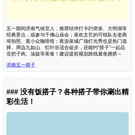
五一期间济南气候宜人，推荐结伴打卡趵突泉、大明湖等
经典景点，或参与千佛山庙会；喜欢文艺的可组队去老商
埠拍照、逛小众咖啡馆；夜游泉城广场灯光秀也是热门选
择。周边九如山、红叶谷适合徒步，还能约“搭子”一起品
尝把子肉、油旋等美食！建议提前规划路线避免拥挤～
济南五一搭子
### 没有饭搭子？各种搭子带你涮出精
彩生活！