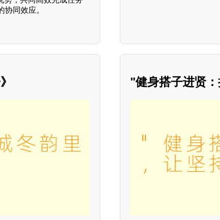
2的协同效应。
居》
"健身搭子进贤：