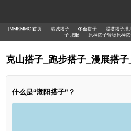
[MMKMMC]首页
港城搭子
冬至搭子
涩搭搭子潢
子 肥肠
原神搭子转场原神搭
克山搭子_跑步搭子_漫展搭子
什么是“潮阳搭子”？