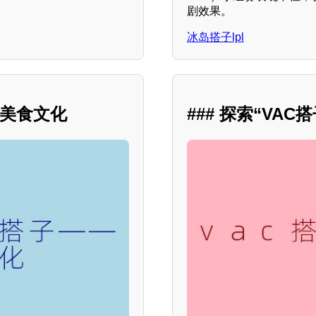
剧效果。
冰岛搭子lpl
的美食文化
### 探索“VA