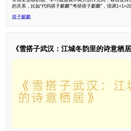
的关系，比如“代码搭子麒麟”“考研搭子麒麟”，强调1+1>
搭子麒麟
《雪搭子武汉：江城冬韵里的诗意栖