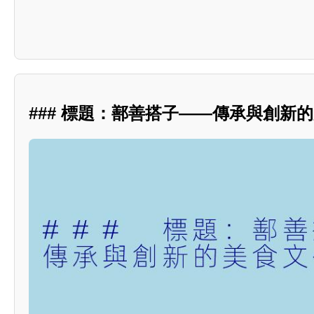
### 標題：鄯善搭子——傳承與創新