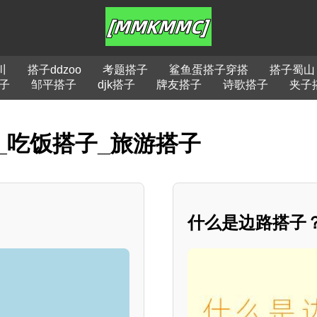
川
搭子ddzoo
考题搭子
鲨鱼蛋搭子穿搭
搭子蜀山
子
邹平搭子
djk搭子
牌友搭子
诗歌搭子
夹子
_吃饭搭子_旅游搭子
什么是边路搭子？*