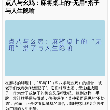
点八与幺鸡：麻将桌上的“无用”搭子
与人生隐喻
在麻将的牌理中，“.8”与“1”（即八条与幺鸡）的组合，被
老手们戏称为“绝望搭子”。它们相隔太远，无法组成顺
子；作为对子或刻子的机会又显得渺茫。摸到这样一手
牌，常让牌手眉头微蹙，仿佛握住了某种显而易见的“不协
调”。然而，正是这看似尴尬的组合，却映照出牌桌之外更
为广阔的人生图景。