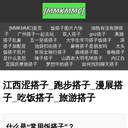
[MMKMMC]首页
饭搭子图片六张
湖熟有没有牌搭
子
广州搭子一起去玩
双人搭子
gnz搭子
离婚
搭子乱象
五一穿搭搭子
大学生学习搭子饭搭子
床
搭子加配音
池袋扫街搭子
麻将搭子是朋友吗
大头
饭搭子照片
长垣女骑行搭子
曲靖搭子图
春晚搭子
是什么意思
锤子搭子
山西农大羽毛球搭子
内江自
贡国庆摩旅搭子
梦想中的搭子
如何找到聊天搭子
江西涩搭子_跑步搭子_漫展搭
子_吃饭搭子_旅游搭子
什么是“常用饭搭子”？