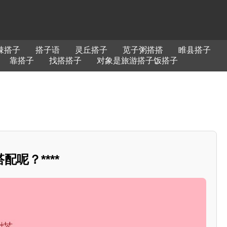
辣搭子
搭子语
灵丘搭子
苋子粥搭搭
睢县搭子
靠搭子
找搭搭子
对象是旅游搭子饭搭子
呢？****