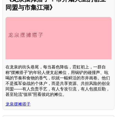
同盟与市集江湖》
在龙泉的街头巷尾，每当暮色降临，霓虹初上，一群自
称“摆摊搭子”的年轻人便支起摊位，用锅铲的碰撞声、吆
喝的节奏和食物的香气，织就一幅鲜活的市井画卷。他们
不是孤军奋战的个体户，而是共享资源、共担风险的创业
同盟——有人负责手艺，有人专攻引流，有人包揽后勤，
甚至轮流“值班”照看彼此的摊位。
龙泉摆摊搭子