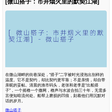
[微山搭子：市井烟火里的默契江湖]
在微山湖畔的街巷深处，“搭子”二字被时光浸泡出别样的
温度。它不是契约，却比契约更牢靠；不是亲情，却自带
亲昵的妥帖。清晨的渔市码头，老张和老李是“出船搭
子”，一个摇橹一个撒网，橹声与水波合拍三十年，无需多
言便知暗流何处。船帮上磨损的凹痕，刻着他们用沉默对
话的岁月。
微山搭子