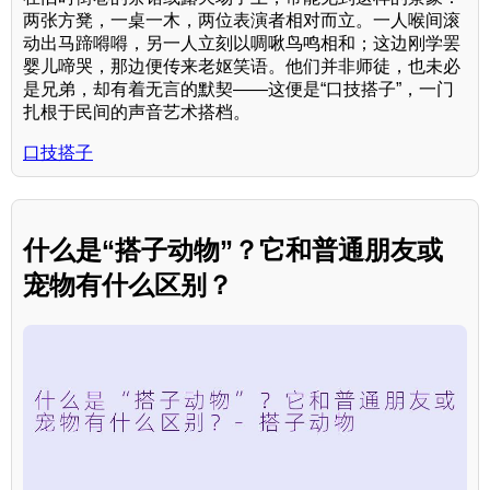
两张方凳，一桌一木，两位表演者相对而立。一人喉间滚
动出马蹄嘚嘚，另一人立刻以啁啾鸟鸣相和；这边刚学罢
婴儿啼哭，那边便传来老妪笑语。他们并非师徒，也未必
是兄弟，却有着无言的默契——这便是“口技搭子”，一门
扎根于民间的声音艺术搭档。
口技搭子
什么是“搭子动物”？它和普通朋友或
宠物有什么区别？