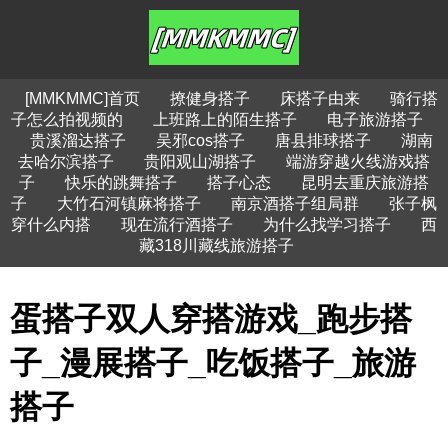
[MMKMMC]首页
撩健身搭子
床搭子由来
骑行搭
子怎么拍视频的
上班路上的陌生搭子
电子旅游搭子
贵溪溜达搭子
吴邪cos搭子
唐县排球搭子
湖南
去哈尔滨搭子
贵阳观山湖搭子
端游穿越火线游戏搭
子
快乐的跳舞搭子
搭子心态
昆明去重庆旅游搭
子
大竹石河镇麻将搭子
南京酒搭子组局群
张子枫
穿什么内搭
现在流行酒搭子
为什么找学习搭子
西
藏318川藏线旅游搭子
蛋搭子双人穿搭游戏_跑步搭
子_漫展搭子_吃饭搭子_旅游
搭子