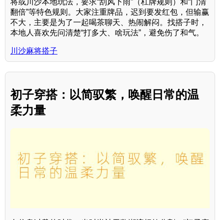
将或川沙本地玩法，要求“刮风下雨”（杠牌规则）和“门清
翻倍”等特色规则。大家注重牌品，迟到要发红包，但输赢
不大，主要是为了一起喝茶聊天、热闹解闷。找搭子时，
本地人喜欢先问清楚“打多大、啥玩法”，避免伤了和气。
川沙麻将搭子
初子穿搭：以简驭繁，唤醒日常的温
柔力量