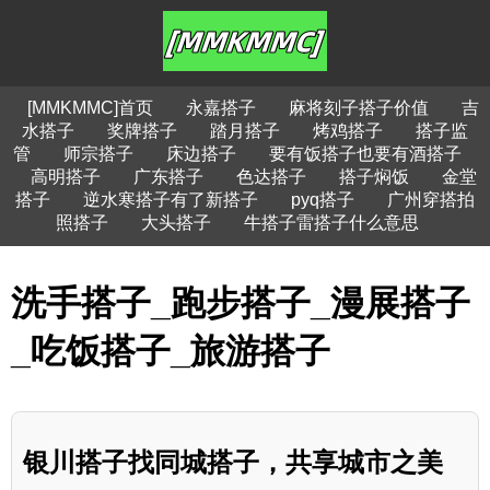
[MMKMMC]首页
永嘉搭子
麻将刻子搭子价值
吉
水搭子
奖牌搭子
踏月搭子
烤鸡搭子
搭子监
管
师宗搭子
床边搭子
要有饭搭子也要有酒搭子
高明搭子
广东搭子
色达搭子
搭子焖饭
金堂
搭子
逆水寒搭子有了新搭子
pyq搭子
广州穿搭拍
照搭子
大头搭子
牛搭子雷搭子什么意思
洗手搭子_跑步搭子_漫展搭子
_吃饭搭子_旅游搭子
银川搭子找同城搭子，共享城市之美