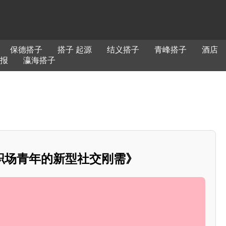
保德搭子
搭子 起源
结义搭子
青峰搭子
酒店
报
瀛海搭子
职场青年的新型社交刚需》