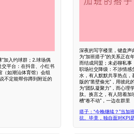
深夜的写字楼里，键盘声此
为“加班搭子”的关系正
球”加入约球群；2.球场偶
而结成同盟；未必聊私事，
社交平台：在抖音、小红书
职场社交降级：不涉情感
球馆（如潮汕体育馆）会组
水，有人默默共享热点，
？说不定能帮你蹲到附近的
版的“凿壁偷光”，用彼
为“团队凝聚力”，而心
肽。换言之，有人陪着加
槽“卷不动”，一边在群里
搭子：“今晚继续？”当加
抗。毕竟，独自面对KPI