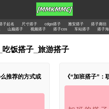
搭子起名
尺寸搭子
cdgo搭子
雅安搭子
搭子廊坊
成
山巅搭子
视频搭子
搭子cos
车站搭子
搭子海
_吃饭搭子_旅游搭子
什么推荐的方式或
《“加班搭子”：