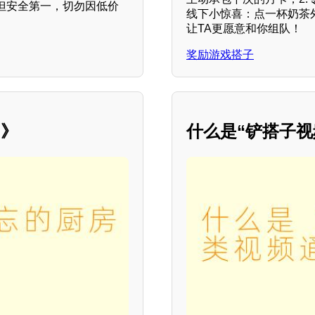
但安全第一，切勿因低价
线下小惊喜：点一杯奶茶外卖
让TA更愿意和你组队！
奖励游戏搭子
”》
什么是“铲搭子