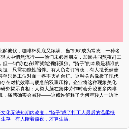
起彼伏，咖啡杯见底又续满。当“996”成为常态，一种名
在年轻人中悄然流行——他们未必是朋友，却因共同熬夜赶工
但一句“你也在啊”就能消解孤独。“搭子”的本质是精准的
负担，只需功能性陪伴。有人负责订宵夜，有人擅长倒苦
甚至只是工位对面一盏不灭的台灯。这种关系像极了现代
此的存在对抗效率与疲惫的双重压榨。企业将这种现象美化
理学研究揭示真相：人类大脑在集体劳作时会分泌更多内啡
班，痛感确实会减轻——这或许解释了为何年轻人一边吐
班文化无法短期内改变，“搭子”成了打工人最后的温柔抵
是生存，有人陪着熬夜，才算生活。