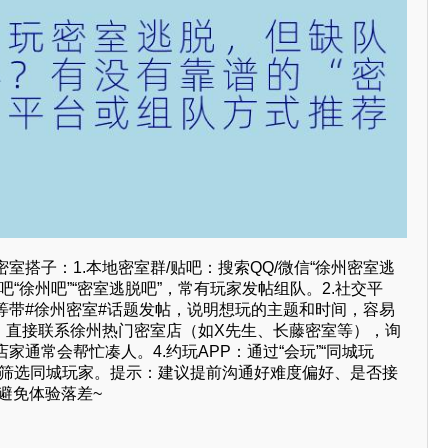
室搭子：1.本地密室群/贴吧：搜索QQ/微信“徐州密室逃
吧“徐州吧”“密室逃脱吧”，常有玩家发帖组队。2.社交平
等带#徐州密室#话题发帖，说明想玩的主题和时间，容易
场：直接联系徐州热门密室店（如X先生、长藤密室等），询
家通常会帮忙凑人。4.约玩APP：通过“会玩”“同城玩
，筛选同城玩家。提示：建议提前沟通好难度偏好、是否接
，避免体验落差~