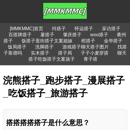
[MMKMMC]首页
抖搭子
怀远搭子
采访搭子
百搭牌搭子
薯搭子
肇庆搭子
woo搭子
衢州
搭子
饭搭子逛街搭子文案姐妹
棺搭子
金华搭子
饭局搭子
洗脚搭子
游戏搭子聊天搭子图片
找搭
子靠谱吗
实木搭子
搭子局
子子小麦穿搭
聊天
搭子吃饭搭子文案孩子
青子搭
浣熊搭子_跑步搭子_漫展搭子
_吃饭搭子_旅游搭子
搭搭搭搭搭子是什么意思？