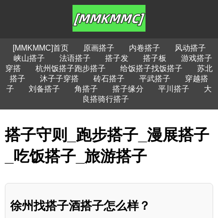
[MMKMMC]首页
原画搭子
内卷搭子
风动搭子
峡山搭子
法语搭子
搭子发
搭子板
游戏搭子
穿搭
杭州饭搭子跑步搭子
给饭搭子找饭搭子
苏北
搭子
沐子子穿搭
砖石搭子
平武搭子
穿越搭
子
刘备搭子
角搭子
搭子缘分
平川搭子
大
良搭骑行搭子
搭子守则_跑步搭子_漫展搭子
_吃饭搭子_旅游搭子
徐州找搭子酒搭子怎么样？