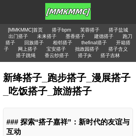
[MMKMMC]首页
搭子bpm
芙蓉搭子
搭子盐城
出门搭子
未来搭子
墨香搭子
建德搭子
跑刀
搭子
回族搭子
相邻搭子
thefinal搭子
开箱搭
子
网上搭子
宝安搭子
拙政园搭子
搭子含义
搭子跳绳
香云纱搭子
搭子jk
搭子吉林
新绛搭子_跑步搭子_漫展搭子
_吃饭搭子_旅游搭子
### 探索“搭子嘉祥”：新时代的友谊与
互动