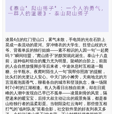
凌晨4点的红门登山口，雾气未散，手电筒的光在石阶上
晃成一条流动的星河。穿冲锋衣的大学生、拄登山杖的大
爷、背着单反的独行姑娘——素不相识的人因一句"一起爬
吗？"瞬间结盟，"爬山搭子"的默契就此诞生。泰山十八盘
前，这种临时组合的魔力尤为明显。陡峭的台阶上，前面
的人会自然放慢脚步等后来者，中途休息时互相递一颗
糖、分半瓶水。夜爬时陌生人一句"我帮你照路"的提醒，
比头灯的光更让人安心。中天门的小摊旁，天南地北的方
言混着泡面香气，聊着各自的城市和登顶执念，像一场限
时7小时的江湖相逢。有人为看日出独自前来，却在日观
峰的人潮中发现自己早已不孤单——凌晨刺骨的风里，隔
壁递来的暖宝宝，后排大叔主动让出的观景角落，都是泰
山给独行者的温柔彩蛋。当朝阳染红云海时，那些曾互相
打气的"临时队友"笑着合影，社交软件里的好友列表又多