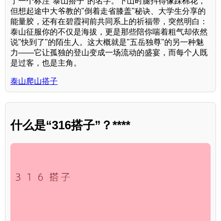
了一个标注"泰山搭子"的名字。下山时腿抖得像踩棉花，
但想起途中大爷教的"倒着走省膝盖"秘诀、大学生分享的
能量胶，还有在碧霞祠前共同系上的祈福带，突然明白：
泰山征服你的不仅是海拔，更是那些陪你喘着粗气却依然
说"快到了"的陌生人。这大概就是"五岳独尊"的另一种魅
力——它让孤独的登山变成一场流动的盛宴，而每个人既
是过客，也是主角。
泰山爬山搭子
什么是“316搭子”？****