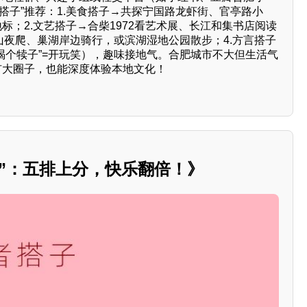
搭子”推荐：1.美食搭子→共探宁国路龙虾街、官亭路小
地标；2.文艺搭子→合柴1972看艺术展、长江和集书店阅读
山夜爬、巢湖岸边骑行，或滨湖湿地公园散步；4.方言搭子
“喝个犊子”=开玩笑），趣味接地气。合肥城市不大但生活气
扩大圈子，也能深度体验本地文化！
”：五排上分，快乐翻倍！》