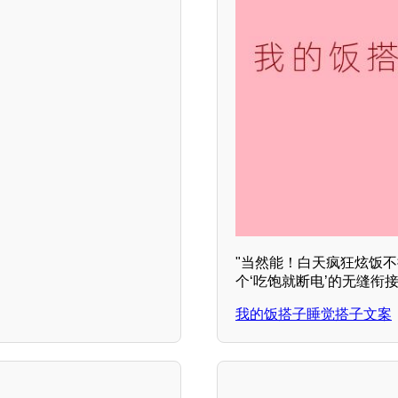
"当然能！白天疯狂炫饭
个‘吃饱就断电’的无缝衔接
我的饭搭子睡觉搭子文案