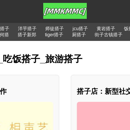
搭子
洋芋搭子
师徒搭子
jcu搭子
黄岩搭子
饭
何搭
搭子新郑
tiger搭子
厨搭子
街子古镇搭子
_吃饭搭子_旅游搭子
合作
搭子店：新型社