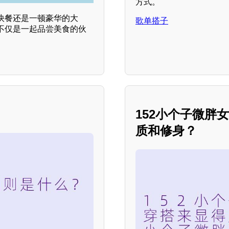
方式。
快餐还是一顿豪华的大
歌单搭子
不仅是一起品尝美食的伙
？
152小个子微胖
质和修身？