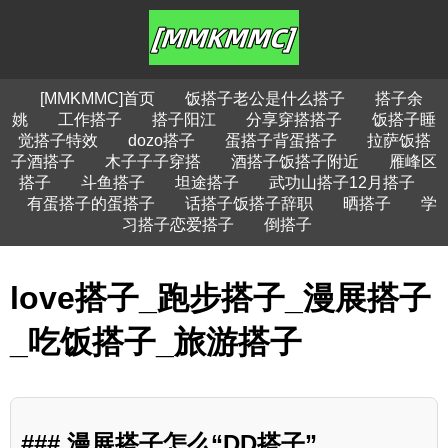
[MMKMMC]首页
饭搭子老公是什么搭子
搭子余
姚
工作搭子
搭子阳江
分享穿搭搭子
饭搭子睡
觉搭子特效
dozo搭子
蛋搭子背蛋搭子
拉萨饭搭
子酒搭子
木子子子穿搭
酒搭子饭搭子附近
雁峰区
搭子
斗鱼搭子
坦途搭子
武功山搭子12月搭子
有蛋搭子的蛋搭子
话搭子饭搭子辞职
晒搭子
学
习搭子恋爱搭子
倒搭子
love搭子_跑步搭子_漫展搭子
_吃饭搭子_旅游搭子
### 漫展搭子怎么“DD搭子”