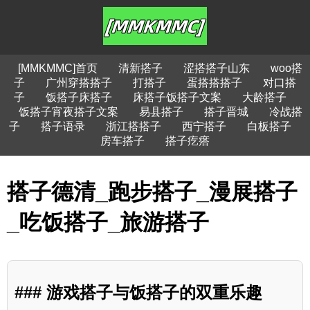
[MMKMMC]首页
清新搭子
涩搭搭子山东
woo搭
子
广州穿搭搭子
打搭子
蛋搭搭搭子
对口搭
子
饭搭子床搭子
床搭子饭搭子文案
大龄搭子
饭搭子宵夜搭子文案
易县搭子
搭子晋城
冷战搭
子
搭子语录
浙江搭搭子
西宁搭子
白板搭子
房车搭子
搭子疙瘩
搭子德清_跑步搭子_漫展搭子
_吃饭搭子_旅游搭子
### 游戏搭子与饭搭子的双重乐趣