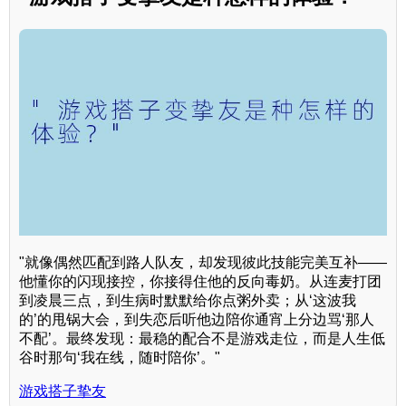
"就像偶然匹配到路人队友，却发现彼此技能完美互补——
他懂你的闪现接控，你接得住他的反向毒奶。从连麦打团
到凌晨三点，到生病时默默给你点粥外卖；从‘这波我
的’的甩锅大会，到失恋后听他边陪你通宵上分边骂‘那人
不配’。最终发现：最稳的配合不是游戏走位，而是人生低
谷时那句‘我在线，随时陪你’。"
游戏搭子挚友