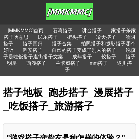
[MMKMMC]首页
石湾搭子
讲台搭子
家搭子杀家
搭子啥意思
民乐搭子
街头搭子
冷天搭子
汤阴
搭子
搭子回归
搭子合集
拍照搭子和摄影搭子哪个
好听
潮安搭子
自己的搭子变成了别人的搭子
说孩
子是吃饭搭子逛街搭子文案
成年搭子
饺搭子
搭子
明星
西湖搭子
兰卡威搭子
mm搭子
遂川搭
子
搭子地板_跑步搭子_漫展搭子
_吃饭搭子_旅游搭子
"游戏搭子变挚友是种怎样的体验？"