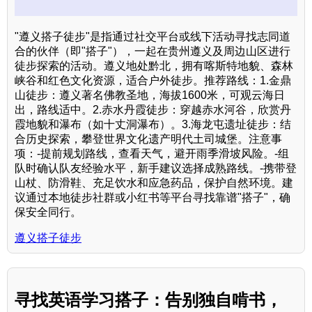
"遵义搭子徒步"是指通过社交平台或线下活动寻找志同道
合的伙伴（即"搭子"），一起在贵州遵义及周边山区进行
徒步探索的活动。遵义地处黔北，拥有喀斯特地貌、森林
峡谷和红色文化资源，适合户外徒步。推荐路线：1.金鼎
山徒步：遵义著名佛教圣地，海拔1600米，可观云海日
出，路线适中。2.赤水丹霞徒步：穿越赤水河谷，欣赏丹
霞地貌和瀑布（如十丈洞瀑布）。3.海龙屯遗址徒步：结
合历史探索，攀登世界文化遗产明代土司城堡。注意事
项：-提前规划路线，查看天气，避开雨季滑坡风险。-组
队时确认队友经验水平，新手建议选择成熟路线。-携带登
山杖、防滑鞋、充足饮水和应急药品，保护自然环境。建
议通过本地徒步社群或小红书等平台寻找靠谱"搭子"，确
保安全同行。
遵义搭子徒步
寻找英语学习搭子：告别独自啃书，