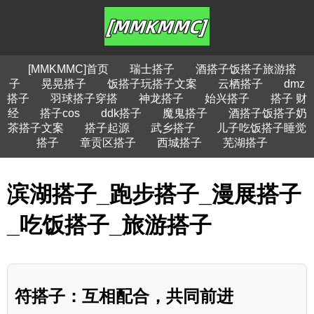
[MMKMMC]首页
瑞士搭子
酒搭子饭搭子旅游搭
子
晃晃搭子
饭搭子玩搭子文案
云栖搭子
dmz
搭子
羽球搭子穿搭
神龙搭子
始兴搭子
搭子 财
经
搭子cos
ddk搭子
魔鬼搭子
酒搭子饭搭子奶
茶搭子文案
搭子起源
武乡搭子
儿子吃饭搭子睡觉
搭子
章贡区搭子
西城搭子
芜湖搭子
滨湖搭子_跑步搭子_漫展搭子
_吃饭搭子_旅游搭子
符搭子：互相配合，共同前进