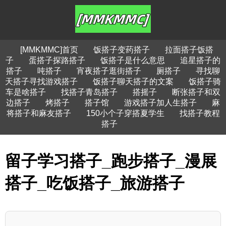
[MMKMMC]首页
饭搭子变药搭子
拉面搭子饭搭
子
蛋搭子探路搭子
饭搭子是什么意思
追星搭子的
搭子
吨搭子
宵夜搭子逛街搭子
厕搭子
寻找聊
天搭子寻找游戏搭子
饭搭子聊天搭子的文案
饭搭子骑
车是啥搭子
找搭子青岛搭子
搭摇子
断张搭子和双
边搭子
烤搭子
搭子馆
游戏搭子加人生搭子
麻
将搭子和麻友搭子
150小个子穿搭夏学生
找搭子教程
搭子
留子学习搭子_跑步搭子_漫展
搭子_吃饭搭子_旅游搭子