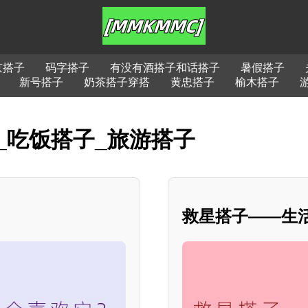
京搭子
码字搭子
有没有酒搭子和话搭子
暑假搭子
新号搭子
奶茶搭子穿搭
黄忠搭子
榆木搭子
_吃饭搭子_旅游搭子
？
救星搭子——生